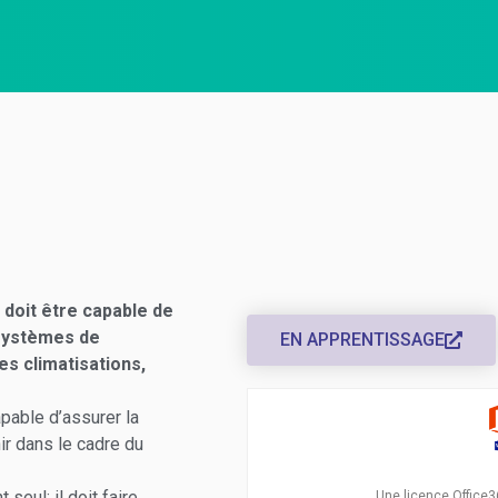
 doit être capable de
 systèmes de
EN APPRENTISSAGE
es climatisations,
apable d’assurer la
ir dans le cadre du
 seul; il doit faire
Une licence Office3