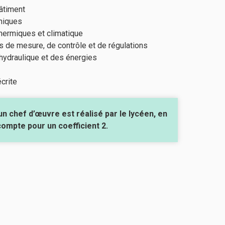
âtiment
niques
 thermiques et climatique
s de mesure, de contrôle et de régulations
 l’hydraulique et des énergies
crite
n chef d’œuvre est réalisé par le lycéen, en
 compte pour un coefficient 2.