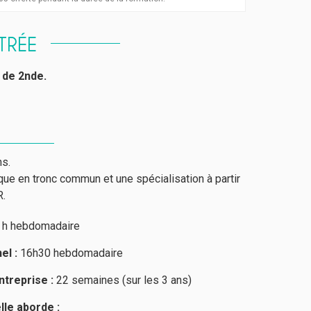
TRÉE
 de 2nde.
ns.
e en tronc commun et une spécialisation à partir
R.
 h hebdomadaire
el :
16h30 hebdomadaire
treprise :
22 semaines (sur les 3 ans)
le aborde :