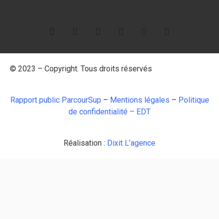
© 2023 – Copyright. Tous droits réservés
Rapport public ParcourSup
–
Mentions légales
–
Politique
de confidentialité
–
EDT
Réalisation :
Dixit L’agence